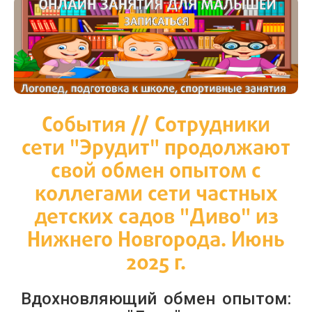
События
// Сотрудники
сети "Эрудит" продолжают
свой обмен опытом с
коллегами сети частных
детских садов "Диво" из
Нижнего Новгорода. Июнь
2025 г.
Вдохновляющий обмен опытом: